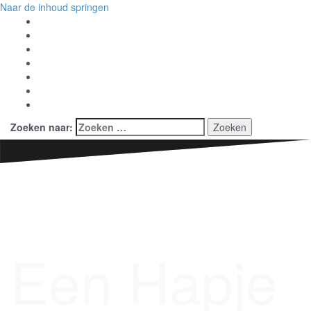
Naar de inhoud springen
Home
Services
Tarieven
About
Contact
Rooster
Log In
Zoeken naar:
Een Hapje